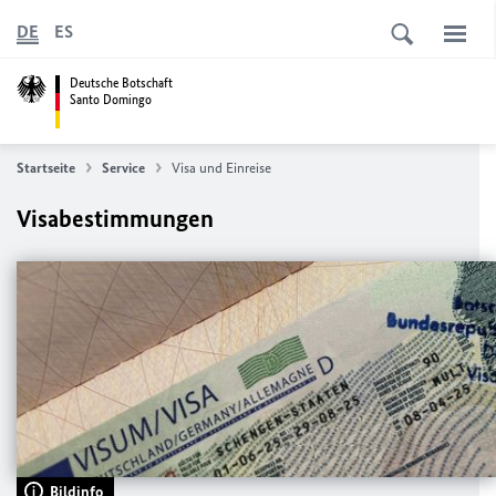
DE
ES
Deutsche Botschaft
Santo Domingo
Startseite
Service
Visa und Einreise
Visabestimmungen
Bildinfo